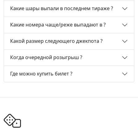
Какие шары выпали в последнем тираже ?
Какие номера чаще/реже выпадают в ?
Какой размер следующего джекпота ?
Когда очередной розыгрыш ?
Где можно купить билет ?