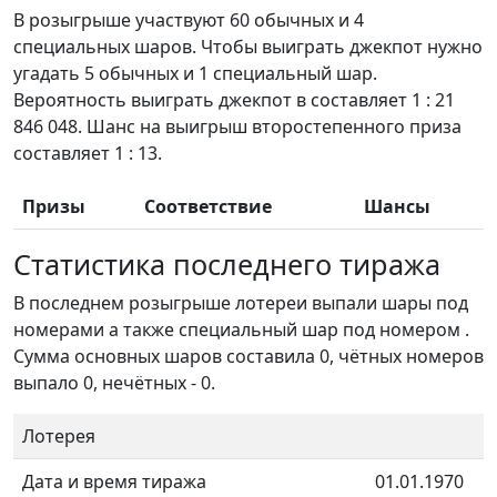
В розыгрыше участвуют 60 обычных и 4
специальных шаров. Чтобы выиграть джекпот нужно
угадать 5 обычных и 1 специальный шар.
Вероятность выиграть джекпот в составляет 1 : 21
846 048. Шанс на выигрыш второстепенного приза
составляет 1 : 13.
Призы
Соответствие
Шансы
Статистика последнего тиража
В последнем розыгрыше лотереи выпали шары под
номерами а также специальный шар под номером .
Сумма основных шаров составила 0, чётных номеров
выпало 0, нечётных - 0.
Лотерея
Дата и время тиража
01.01.1970