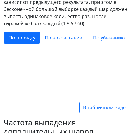
зависит от предыдущего результата, при этом в
бесконечной большой выборке каждый шар должен
выпасть одинаковое количество раз. После 1
тиражей ≈ 0 раз каждый (1 * 5 / 60).
По порядку
По возрастанию
По убыванию
В табличном виде
Частота выпадения
дополнительных шаров