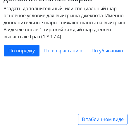
Угадать дополнительный, или специальный шар -
основное условие для выигрыша джекпота. Именно
дополнительные шары снижают шансы на выигрыш.
В идеале после 1 тиражей каждый шар должен
выпасть ≈ 0 раз (1 * 1 / 4).
По порядку
По возрастанию
По убыванию
В табличном виде