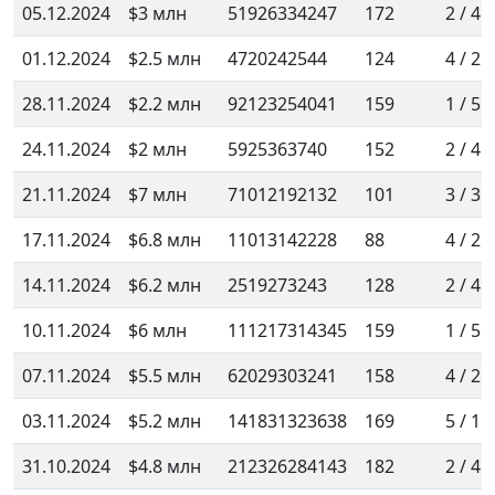
05.12.2024
$3 млн
5
19
26
33
42
47
172
2 / 4
01.12.2024
$2.5 млн
4
7
20
24
25
44
124
4 / 2
28.11.2024
$2.2 млн
9
21
23
25
40
41
159
1 / 5
24.11.2024
$2 млн
5
9
25
36
37
40
152
2 / 4
21.11.2024
$7 млн
7
10
12
19
21
32
101
3 / 3
17.11.2024
$6.8 млн
1
10
13
14
22
28
88
4 / 2
14.11.2024
$6.2 млн
2
5
19
27
32
43
128
2 / 4
10.11.2024
$6 млн
11
12
17
31
43
45
159
1 / 5
07.11.2024
$5.5 млн
6
20
29
30
32
41
158
4 / 2
03.11.2024
$5.2 млн
14
18
31
32
36
38
169
5 / 1
31.10.2024
$4.8 млн
21
23
26
28
41
43
182
2 / 4