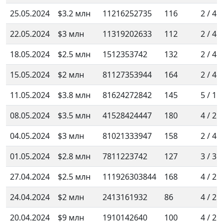
25.05.2024
$3.2 млн
1
12
16
25
27
35
116
2 / 4
22.05.2024
$3 млн
1
13
19
20
26
33
112
2 / 4
18.05.2024
$2.5 млн
1
5
12
35
37
42
132
2 / 4
15.05.2024
$2 млн
8
11
27
35
39
44
164
2 / 4
11.05.2024
$3.8 млн
8
16
24
27
28
42
145
5 / 1
08.05.2024
$3.5 млн
4
15
28
42
44
47
180
4 / 2
04.05.2024
$3 млн
8
10
21
33
39
47
158
2 / 4
01.05.2024
$2.8 млн
7
8
11
22
37
42
127
3 / 3
27.04.2024
$2.5 млн
11
19
26
30
38
44
168
4 / 2
24.04.2024
$2 млн
2
4
13
16
19
32
86
4 / 2
20.04.2024
$9 млн
1
9
10
14
26
40
100
4 / 2