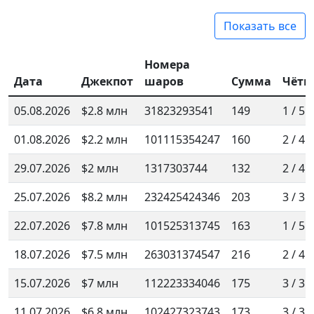
Показать все
Номера
Дата
Джекпот
шаров
Сумма
Чётн
05.08.2026
$2.8 млн
3
18
23
29
35
41
149
1 / 5
01.08.2026
$2.2 млн
10
11
15
35
42
47
160
2 / 4
29.07.2026
$2 млн
1
3
17
30
37
44
132
2 / 4
25.07.2026
$8.2 млн
23
24
25
42
43
46
203
3 / 3
22.07.2026
$7.8 млн
10
15
25
31
37
45
163
1 / 5
18.07.2026
$7.5 млн
26
30
31
37
45
47
216
2 / 4
15.07.2026
$7 млн
11
22
23
33
40
46
175
3 / 3
11.07.2026
$6.8 млн
10
24
27
32
37
43
173
3 / 3