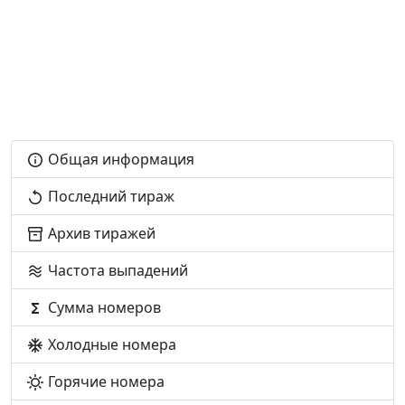
Общая информация
Последний тираж
Архив тиражей
Частота выпадений
Сумма номеров
Холодные номера
Горячие номера