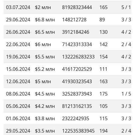
03.07.2024
$2 млн
8
19
28
32
34
44
165
5 / 1
29.06.2024
$6.8 млн
1
4
8
21
27
28
89
3 / 3
26.06.2024
$6.5 млн
3
9
12
18
42
46
130
4 / 2
22.06.2024
$6 млн
7
14
23
31
33
34
142
2 / 4
19.06.2024
$5.5 млн
13
22
26
28
32
33
154
4 / 2
15.06.2024
$5.2 млн
4
16
17
20
25
29
111
3 / 3
12.06.2024
$5 млн
4
19
30
32
35
43
163
3 / 3
08.06.2024
$4.5 млн
3
25
28
37
39
43
175
1 / 5
05.06.2024
$4.2 млн
8
12
13
16
21
35
105
3 / 3
01.06.2024
$3.8 млн
2
3
22
24
29
35
115
3 / 3
29.05.2024
$3.5 млн
12
25
35
38
39
45
194
2 / 4