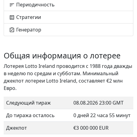
Периодичность
Стратегии
Генератор
Общая информация о лотерее
Лотерея Lotto Ireland проводится с 1988 года дважды
в неделю по средам и субботам. Минимальный
джекпот лотереи Lotto Ireland, составляет €2 млн
Евро.
Следующий тираж
08.08.2026 23:00 GMT
До тиража осталось
0 дней 22 часа 55 минут
Джекпот
€3 000 000 EUR