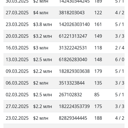
30.03.2025
$2 млн
14
24
30
34
42
45
189
5 / 1
27.03.2025
$4 млн
3
8
18
20
30
43
122
4 / 2
23.03.2025
$3.8 млн
14
20
26
30
31
40
161
5 / 1
20.03.2025
$3.2 млн
6
12
21
31
32
47
149
3 / 3
16.03.2025
$3 млн
3
13
22
24
25
31
118
2 / 4
13.03.2025
$2.5 млн
6
18
26
28
30
40
148
6 / 0
09.03.2025
$2.2 млн
18
28
29
30
36
38
179
5 / 1
06.03.2025
$2 млн
3
5
13
32
38
44
135
3 / 3
02.03.2025
$2.5 млн
2
6
7
10
28
32
85
5 / 1
27.02.2025
$2.2 млн
18
22
24
35
37
39
175
3 / 3
23.02.2025
$2 млн
8
28
29
34
44
45
188
4 / 2