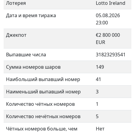
Лотерея
Lotto Ireland
Дата и время тиража
05.08.2026
23:00
Джекпот
€2 800 000
EUR
Выпавшие числа
3
18
23
29
35
41
Сумма номеров шаров
149
Наибольший выпавший номер
41
Наименьший выпавший номер
3
Количество чётных номеров
1
Количество нечётных номеров
5
Чётных номеров больше, чем
Нет