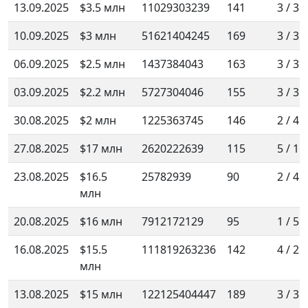
13.09.2025
$3.5 млн
1
10
29
30
32
39
141
3 / 3
10.09.2025
$3 млн
5
16
21
40
42
45
169
3 / 3
06.09.2025
$2.5 млн
1
4
37
38
40
43
163
3 / 3
03.09.2025
$2.2 млн
5
7
27
30
40
46
155
3 / 3
30.08.2025
$2 млн
1
2
25
36
37
45
146
2 / 4
27.08.2025
$17 млн
2
6
20
22
26
39
115
5 / 1
23.08.2025
$16.5
2
5
7
8
29
39
90
2 / 4
млн
20.08.2025
$16 млн
7
9
12
17
21
29
95
1 / 5
16.08.2025
$15.5
11
18
19
26
32
36
142
4 / 2
млн
13.08.2025
$15 млн
12
21
25
40
44
47
189
3 / 3