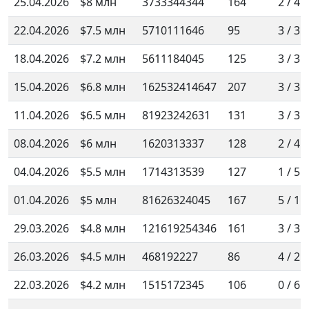
25.04.2026
$8 млн
3
7
33
34
43
44
164
2 / 4
22.04.2026
$7.5 млн
5
7
10
11
16
46
95
3 / 3
18.04.2026
$7.2 млн
5
6
11
18
40
45
125
3 / 3
15.04.2026
$6.8 млн
16
25
32
41
46
47
207
3 / 3
11.04.2026
$6.5 млн
8
19
23
24
26
31
131
3 / 3
08.04.2026
$6 млн
1
6
20
31
33
37
128
2 / 4
04.04.2026
$5.5 млн
1
7
14
31
35
39
127
1 / 5
01.04.2026
$5 млн
8
16
26
32
40
45
167
5 / 1
29.03.2026
$4.8 млн
12
16
19
25
43
46
161
3 / 3
26.03.2026
$4.5 млн
4
6
8
19
22
27
86
4 / 2
22.03.2026
$4.2 млн
1
5
15
17
23
45
106
0 / 6